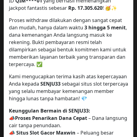
ID
QIM****01
yang berhasil memenangkan
jackpot fantastis sebesar
Rp. 17.305.620
! 🥳✨
Proses withdraw dilakukan dengan sangat cepat
dan mudah, hanya dalam waktu
3 hingga 5 menit
,
dana kemenangan Anda langsung masuk ke
rekening. Bukti pembayaran resmi telah
dilampirkan sebagai bentuk komitmen kami untuk
memberikan layanan terbaik yang transparan dan
terpercaya. ✅
Kami mengucapkan terima kasih atas kepercayaan
Anda kepada
SENJU33
sebagai situs slot terpercaya
yang selalu membayar kemenangan member
hingga lunas tanpa hambatan! 💎
Keunggulan Bermain di SENJU33:
📣
Proses Penarikan Dana Cepat
– Dana langsung
cair tanpa penundaan.
📣
Situs Slot Gacor Maxwin
– Peluang besar