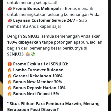
untuk menang setiap saat!
📣
Promo Bonus Melimpah
– Bonus menarik
untuk meningkatkan peluang kemenangan Anda.
📣
Layanan Customer Service 24/7
– Siap
membantu Anda kapan saja!
Dengan
SENJU33
, semua kemenangan Anda akan
100% dibayarkan
tanpa potongan apapun. Jadilah
bagian dari pemenang besar berikutnya di
SENJU33
! 🎰💸
🎁
Promo Eksklusif di SENJU33:
🔥
Lomba Turnover Bulanan
🔥
Garansi Kekalahan 100%
🔥
Bonus New Member 30%
🔥
Bonus Deposit Harian 10%
🔥
Bonus Next Deposit 5%
“
Situs Pilihan Para Pemburu Maxwin, Menang
Berapapun Pasti Dibayar!
”