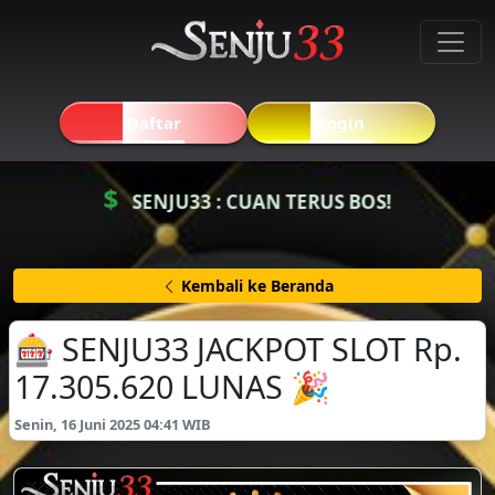
Daftar
Login
$
SENJU33 : CUAN TERUS BOS!
Kembali ke Beranda
🎰 SENJU33 JACKPOT SLOT Rp.
17.305.620 LUNAS 🎉
Senin, 16 Juni 2025 04:41 WIB