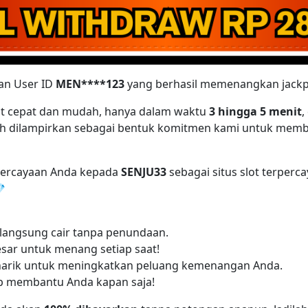
an User ID
MEN****123
yang berhasil memenangkan jackpo
at cepat dan mudah, hanya dalam waktu
3 hingga 5 menit
,
lah dilampirkan sebagai bentuk komitmen kami untuk membe
percayaan Anda kepada
SENJU33
sebagai situs slot terper

langsung cair tanpa penundaan.
sar untuk menang setiap saat!
arik untuk meningkatkan peluang kemenangan Anda.
p membantu Anda kapan saja!