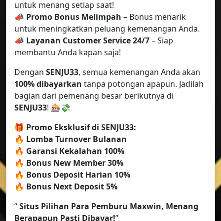
untuk menang setiap saat!
📣
Promo Bonus Melimpah
– Bonus menarik
untuk meningkatkan peluang kemenangan Anda.
📣
Layanan Customer Service 24/7
– Siap
membantu Anda kapan saja!
Dengan
SENJU33
, semua kemenangan Anda akan
100% dibayarkan
tanpa potongan apapun. Jadilah
bagian dari pemenang besar berikutnya di
SENJU33
! 🎰💸
🎁
Promo Eksklusif di SENJU33:
🔥
Lomba Turnover Bulanan
🔥
Garansi Kekalahan 100%
🔥
Bonus New Member 30%
🔥
Bonus Deposit Harian 10%
🔥
Bonus Next Deposit 5%
“
Situs Pilihan Para Pemburu Maxwin, Menang
Berapapun Pasti Dibayar!
”